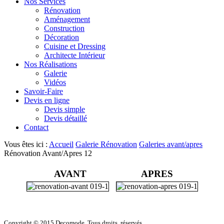
Nos Services
Rénovation
Aménagement
Construction
Décoration
Cuisine et Dressing
Architecte Intérieur
Nos Réalisations
Galerie
Vidéos
Savoir-Faire
Devis en ligne
Devis simple
Devis détaillé
Contact
Vous êtes ici :
Accueil
Galerie Rénovation
Galeries avant/apres
Rénovation Avant/Apres 12
AVANT
APRES
Copyright © 2015 Decomode. Tous droits réservés