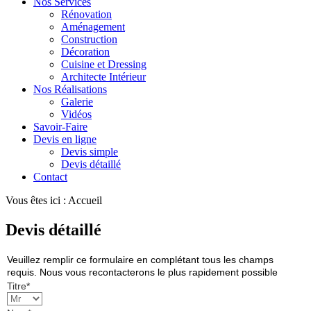
Nos Services
Rénovation
Aménagement
Construction
Décoration
Cuisine et Dressing
Architecte Intérieur
Nos Réalisations
Galerie
Vidéos
Savoir-Faire
Devis en ligne
Devis simple
Devis détaillé
Contact
Vous êtes ici :
Accueil
Devis détaillé
Veuillez remplir ce formulaire en complétant tous les champs
requis. Nous vous recontacterons le plus rapidement possible
Titre
*